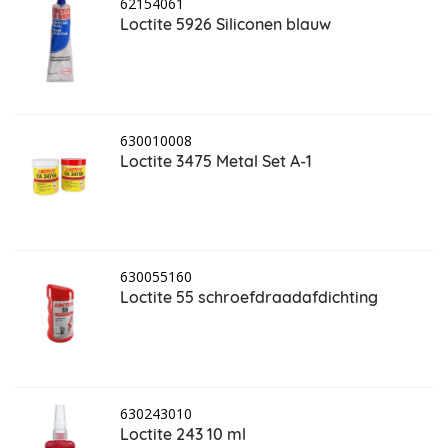
62154061
Loctite 5926 Siliconen blauw
630010008
Loctite 3475 Metal Set A-1
630055160
Loctite 55 schroefdraadafdichting
630243010
Loctite 243 10 ml