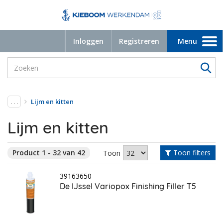
Inloggen
Registreren
Menu
Toggle
navigation
. . .
Lijm en kitten
Lijm en kitten
Product 1 - 32 van 42
Toon filters
Toon
39163650
De IJssel Variopox Finishing Filler T5