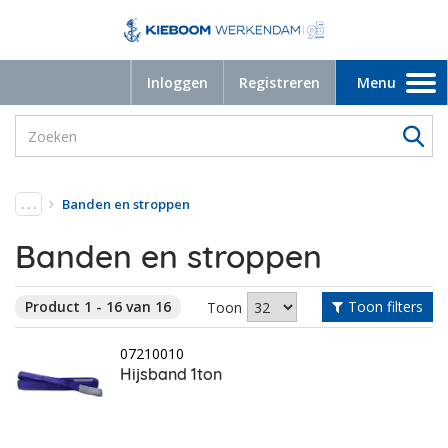
Inloggen
Registreren
Menu
Toggle
navigation
. . .
Banden en stroppen
Banden en stroppen
Product 1 - 16 van 16
Toon filters
Toon
07210010
Hijsband 1ton